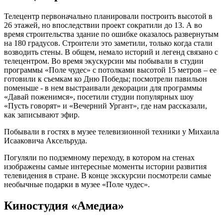
Телецентр первоначально планировали построить высотой в
26 этажей, но впоследствии проект сократили до 13. А во
время строительства здание по ошибке оказалось развернутым
на 180 градусов. Строители это заметили, только когда стали
возводить стены. В общем, немало историй и легенд связано с
телецентром. Во время экускурсии мы побывали в студии
программы «Поле чудес» с потолками высотой 15 метров – ее
готовили к съемкам ко Дню Победы; посмотрели павильон
поменьше - в нем выстраивали декорации для программы
«Давай поженимся», посетили студии популярных шоу
«Пусть говорят» и «Вечерний Ургант», где нам рассказали,
как записывают эфир.
Побывали в гостях в музее телевизионной техники у Михаила
Исааковича Аксельруда.
Погуляли по подземному переходу, в котором на стенах
изображены самые интересные моменты истории развития
телевидения в стране. В конце экскурсии посмотрели самые
необычные подарки в музее «Поле чудес».
Киностудия «Амедиа»