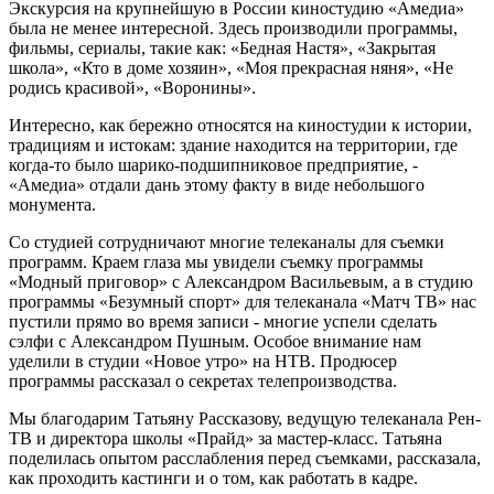
Экскурсия на крупнейшую в России киностудию «Амедиа»
была не менее интересной. Здесь производили программы,
фильмы, сериалы, такие как: «Бедная Настя», «Закрытая
школа», «Кто в доме хозяин», «Моя прекрасная няня», «Не
родись красивой», «Воронины».
Интересно, как бережно относятся на киностудии к истории,
традициям и истокам: здание находится на территории, где
когда-то было шарико-подшипниковое предприятие, -
«Амедиа» отдали дань этому факту в виде небольшого
монумента.
Со студией сотрудничают многие телеканалы для съемки
программ. Краем глаза мы увидели съемку программы
«Модный приговор» с Александром Васильевым, а в студию
программы «Безумный спорт» для телеканала «Матч ТВ» нас
пустили прямо во время записи - многие успели сделать
сэлфи с Александром Пушным. Особое внимание нам
уделили в студии «Новое утро» на НТВ. Продюсер
программы рассказал о секретах телепроизводства.
Мы благодарим Татьяну Рассказову, ведущую телеканала Рен-
ТВ и директора школы «Прайд» за мастер-класс. Татьяна
поделилась опытом расслабления перед съемками, рассказала,
как проходить кастинги и о том, как работать в кадре.