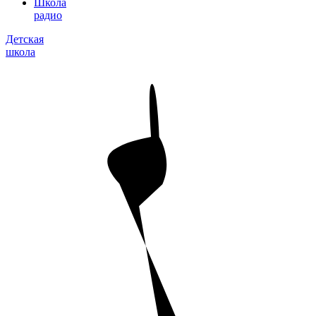
Школа
радио
Детская
школа