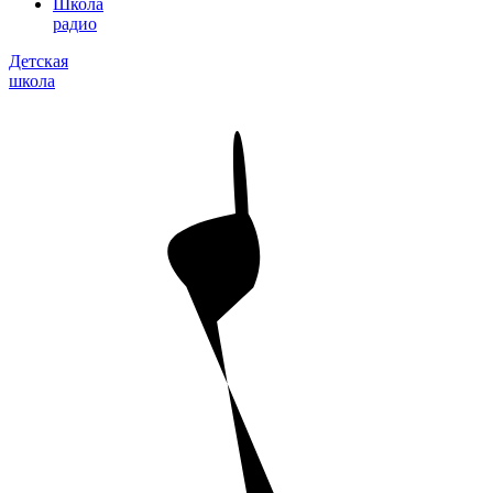
Школа
радио
Детская
школа