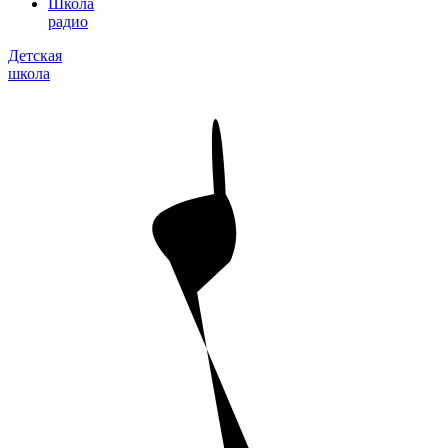
Школа
радио
Детская
школа