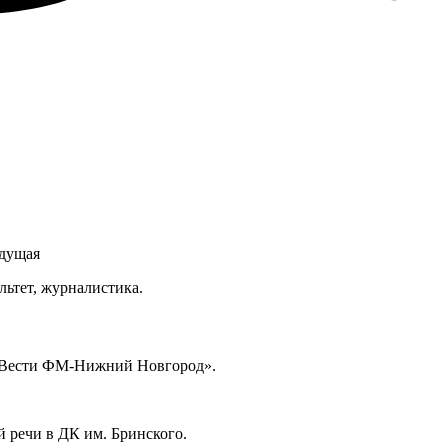
едущая
ьтет, журналистика.
и «Вести ФМ-Нижний Новгород».
Новгород".
ой речи в ДК им. Бринского.