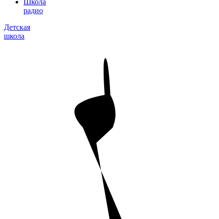
Школа
радио
Детская
школа