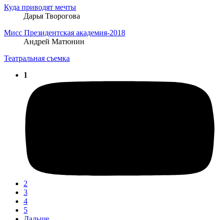
Куда приводят мечты
Дарья Творогова
Мисс Президентская академия-2018
Андрей Матюнин
Театральная съемка
1
2
3
4
5
Дальше